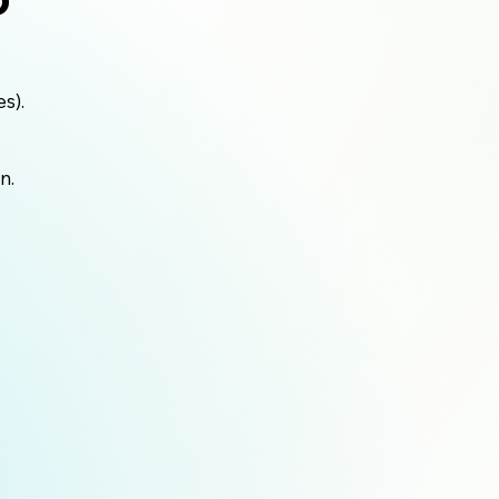
es).
on.