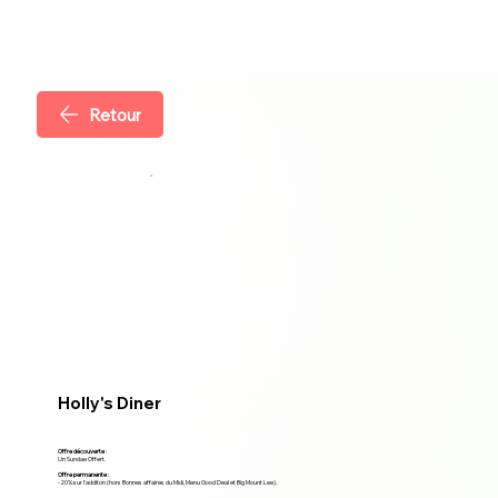
Retour
Holly's Diner
Offre découverte
:
Un Sundae Offert.
Offre permanente
:
-20% sur l'additon (hors Bonnes affaires du Midi, Menu Good Deal et Big Mount Lee).