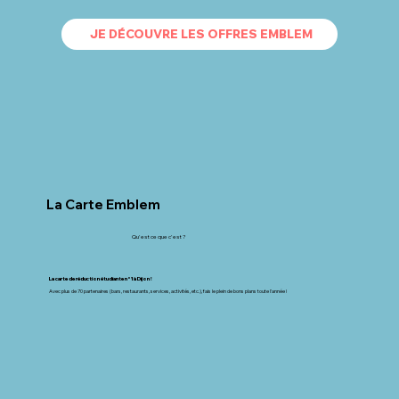
JE DÉCOUVRE LES OFFRES EMBLEM
La Carte Emblem
Qu'est ce que c'est ?
La carte de réduction étudiante n°1 à Dijon !
Avec plus de 70 partenaires (bars, restaurants, services, activités, etc.), fais le plein de bons plans toute l'année !